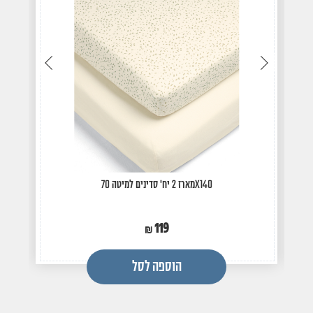
עבור
עבור
לתמונה
לתמונה
הקודמת
הבאה
מארז 2 יח' סדינים למיטה 70X140
119
הוספה לסל