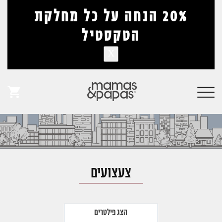
דלג לתוכן
דלג לסרגל הניווט
20% הנחה על כל מחלקת
הטקסטיל
X
אין מוצרים בעגלה
Online Store
פתיחת
חלונית
עגלה
צעצועים
הצג פילטרים