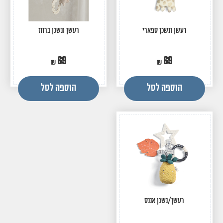
רעשן ונשכן ספארי
רעשן ונשכן ברווז
69
69
הוספה לסל
הוספה לסל
רעשן/נשכן אננס