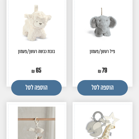
פיל רעשן/פעמון
בובת כבשה רעשן/פעמון
65
79
הוספה לסל
הוספה לסל