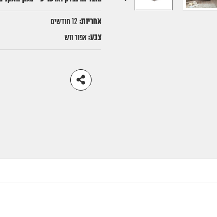
עבור
לתמונה
אחריות:
12 חודשים
הקודמת
צבע:
אפור ווש