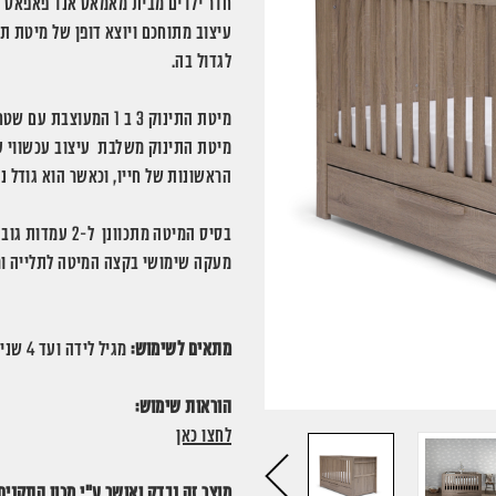
חדר ילדים מבית מאמאס אנד פאפאס ה
עיצוב מתוחכם ויוצא דופן של מיטת ת
לגדול בה.
מיטת התינוק 3 ב 1 המעוצבת עם שטח אחסון רחב ובגימור אפור ווש מודרני .
מיטת התינוק משלבת עיצוב עכשווי ע
הראשונות של חייו, וכאשר הוא גודל נ
בסיס המיטה מתכוונן ל-2 עמדות גובה מעניק לך גישה נוחה יותר לתינוקך.
מעקה שימושי בקצה המיטה לתלייה ומ
מתאים לשימוש:
מגיל לידה ועד 4 שנים (לערך)
הוראות שימוש:
לחצו כאן
מוצר זה נבדק ואושר ע"י מכון התקנים לישראל ונ