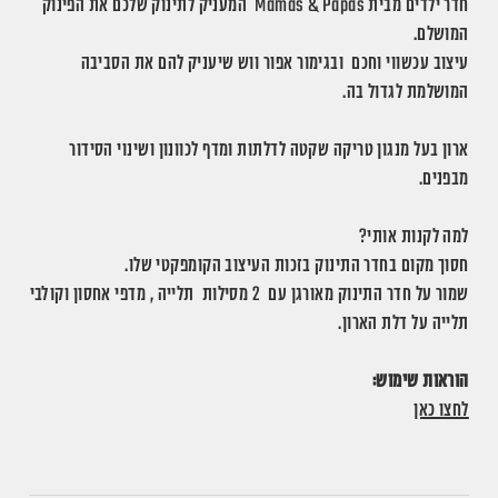
חדר ילדים מבית Mamas & Papas המעניק לתינוק שלכם את הפינוק
המושלם.
עיצוב עכשווי וחכם ובגימור אפור ווש שיעניק להם את הסביבה
המושלמת לגדול בה.
ארון בעל מנגון טריקה שקטה לדלתות ומדף לכוונון ושינוי הסידור
מבפנים.
למה לקנות אותי?
חסוך מקום בחדר התינוק בזכות העיצוב הקומפקטי שלו.
שמור על חדר התינוק מאורגן עם 2 מסילות תלייה , מדפי אחסון וקולבי
תלייה על דלת הארון.
הוראות שימוש:
לחצו כאן