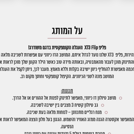
על המותג
פליפ XT3 Flip העגלה הקומפקטית בדגם משודרג!
תינוקות גדלים במהירות, פליפ XT3 שלנו נועד לגדול איתם. המושב הדו כיווני עם אפשרות לשכ
התינוק מוכן לעבור מהאמבטיה, ובאותה מידה טוב כאשר הילד הקטן שלך מוכן לראות א
מה מאפשרת להחליף כיוון ישיבה בקלות וללא מאמץ. מעבר לכך, ניתן לקפל את העגל
המושב פונה לשני הכיוונים. הקיפול קומפקטי וחוסך מקום רב.
תכונות:
מושב טיולון דו כיווני, מאפשר לתינוק לפנות אל ההורים או אל הדרך.
גב טיולון קשיח 3 מצבים בין ישיבה לשכיבה.
מנח רגליים מתכוונן – לנוחות מלאה בעת שכיבה.
 המאפשר אקסטרה הגנה ממזג האוויר והשמש. הגגון בעל חלון הצצה המאפשר לראות את
הנסיעה.