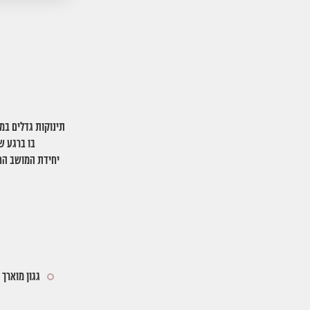
בו ברגע ש
יחידת המושב החכ
גגון מוארך