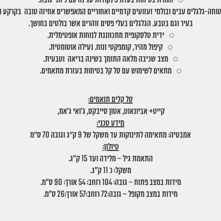
חגורת בטיחות בעלת 5 נקודות עגינה עם כיווני גובה.
טוחה-גלגלים עבים ובולמי זעזועים קדמיים ואחוריים המאפשרים אחיזה טובה בקרקע ו
בעיר וגם בטבע. הגלגלים בעלי פסים זוהרים אשר בולטים בחושך.
ידית טלסקופית מתכווננת לנוחות אופטימלית.
קיפול מהיר, קומפקטי ונוח. נעילה אוטומטית.
מצב שכיבה מלאה התומך בשינה בריאה וטבעית.
מתאים לשימוש עם סל קל בטיחות בעזרת מתאמים.
סל קלים תואמים:
קייט+ אביונאוט, אטון סייבקס, ג’ואי ג’אמ,
מידע טכני:
אמבטיה: מתאימה לתינוקות עד משקל של 9 ק״ג וגובה 70 ס״מ
טיולון:
התאמת גיל – מלידה ועד 15 ק”ג.
משקל: כ 11 ק”ג.
מידות במצב פתוח – גובה: 104 רוחב: 54 אורך: 90 ס”מ.
מידות במצב מקופל – גובה:72 רוחב:57 אורך:26 ס”מ.